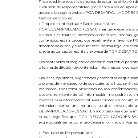
Propiedad intelectual y derechos de autor (prohibición d
Exclusión de responsabilidad (por daños a los equipos o
acceso a la página web de PGA DESARROLLADORES S
Gestión de Cookies.
I. Propiedad Intelectual Y Derechos de Autor
PGA DESARROLLADORES SAC mantiene este website para b
clientes. Las marcas, nombres comerciales, reseñas, g
contenidos, están protegidos legalmente a favor de 
derechos de autor, y cualquier otra norma legal aplicabl
previa autorización escrita y expresa de PGA DESA
Los contenidos protegidos de conformidad con el párrafo a
o forma de difusión de contenidos, información o conoci
Las ideas, opiniones, sugerencias y comentarios que se
o planes de mercadeo, o de cualquier otro tipo, serán
mercadeo. Tales comunicaciones no son confidenciales y
Usuario remitente de tal información, no podrá rec
mismas. Si la información estuviera protegida por al
entenderá como una renuncia total e irrevocable a 
DESARROLLADORES SAC. En todo caso, sea que la inf
lo cual significa que PGA DESARROLLADORES SAC no 
extrajudicialmente por el uso de esa información. Asimis
II. Exclusión de Responsabilidad