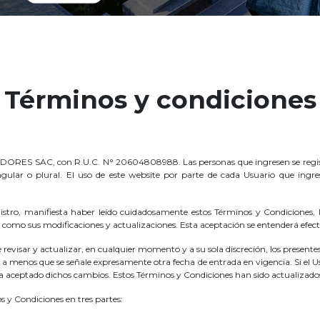
Términos y condiciones
ORES SAC, con R.U.C. N° 20604808988. Las personas que ingresen se registren
gular o plural. El uso de este website por parte de cada Usuario que ingr
istro, manifiesta haber leído cuidadosamente estos Términos y Condiciones, lo
 como sus modificaciones y actualizaciones. Esta aceptación se entenderá efectu
ar y actualizar, en cualquier momento y a su sola discreción, los presentes
 a menos que se señale expresamente otra fecha de entrada en vigencia. Si el U
ha aceptado dichos cambios. Estos Términos y Condiciones han sido actualizad
 Condiciones en tres partes: