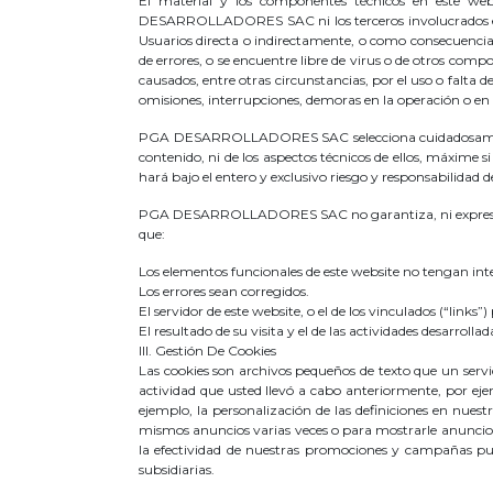
El material y los componentes técnicos en este webs
DESARROLLADORES SAC ni los terceros involucrados en e
Usuarios directa o indirectamente, o como consecuenci
de errores, o se encuentre libre de virus o de otros c
causados, entre otras circunstancias, por el uso o falta d
omisiones, interrupciones, demoras en la operación o en la
PGA DESARROLLADORES SAC selecciona cuidadosamente los 
contenido, ni de los aspectos técnicos de ellos, máxime s
hará bajo el entero y exclusivo riesgo y responsabilidad d
PGA DESARROLLADORES SAC no garantiza, ni expresa, ni 
que:
Los elementos funcionales de este website no tengan int
Los errores sean corregidos.
El servidor de este website, o el de los vinculados (“link
El resultado de su visita y el de las actividades desarrol
III. Gestión De Cookies
Las cookies son archivos pequeños de texto que un servi
actividad que usted llevó a cabo anteriormente, por eje
ejemplo, la personalización de las definiciones en nues
mismos anuncios varias veces o para mostrarle anuncios
la efectividad de nuestras promociones y campañas publ
subsidiarias.