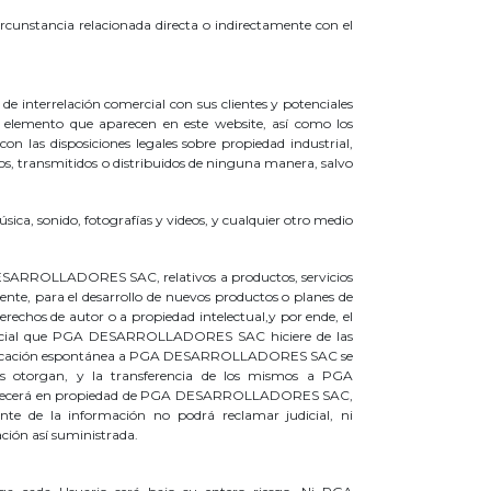
ircunstancia relacionada directa o indirectamente con el
nterrelación comercial con sus clientes y potenciales
 y elemento que aparecen en este website, así como los
as disposiciones legales sobre propiedad industrial,
dos, transmitidos o distribuidos de ninguna manera, salvo
sica, sonido, fotografías y videos, y cualquier otro medio
A DESARROLLADORES SAC, relativos a productos, servicios
te, para el desarrollo de nuevos productos o planes de
echos de autor o a propiedad intelectual,y por ende, el
omercial que PGA DESARROLLADORES SAC hiciere de las
 comunicación espontánea a PGA DESARROLLADORES SAC se
nes otorgan, y la transferencia de los mismos a PGA
rmanecerá en propiedad de PGA DESARROLLADORES SAC,
e de la información no podrá reclamar judicial, ni
ción así suministrada.