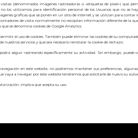
s (denominados imágenes rastreadoras o «etiquetas de píxel») que permite
no los utilizamos para identificación personal de los Usuarios que no se hay
ágenes gráficas que se ponen en un sitio de internet y se utilizan para contar l
s contadores de visita normalmente no recopilan información diferente de la 
lo que se denomina cookies de Google Analytics.
ermitir el uso de cookies. También puede eliminar las cookies de su computadora
 nuestros servicios y que sea necesario reinstalar la cookie de rechazo.
no podrá seguir rastreando específicamente su actividad. Sin embargo, puede 
 navegación en este website, no podremos mantener sus preferencias, algunas c
ue vaya a navegar por este website tendremos que solicitarle de nuevo su autori
torización, implica que acepta su uso.