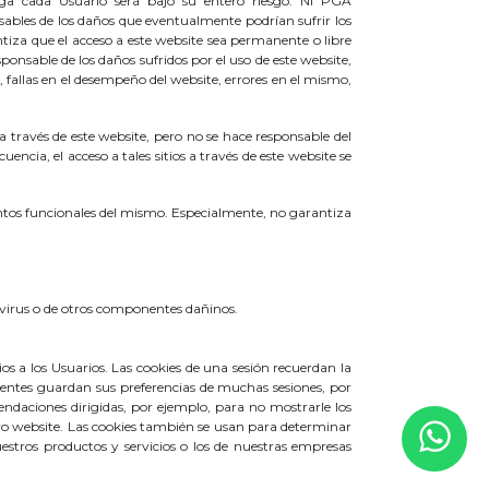
haga cada Usuario será bajo su entero riesgo. Ni PGA
bles de los daños que eventualmente podrían sufrir los
za que el acceso a este website sea permanente o libre
sable de los daños sufridos por el uso de este website,
), fallas en el desempeño del website, errores en el mismo,
través de este website, pero no se hace responsable del
ncia, el acceso a tales sitios a través de este website se
tos funcionales del mismo. Especialmente, no garantiza
de virus o de otros componentes dañinos.
s a los Usuarios. Las cookies de una sesión recuerdan la
stentes guardan sus preferencias de muchas sesiones, por
endaciones dirigidas, por ejemplo, para no mostrarle los
ro website. Las cookies también se usan para determinar
estros productos y servicios o los de nuestras empresas