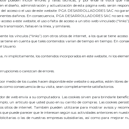
ite pueden incluir errores y fallas técnicas, y por ende la visita que 
l diseño, administración y actualización de esta página web, serán responsa
a del acceso o el uso de este website. PGA DESARROLLADORES SAC no garanti
omponentes dañinos. En consecuencia, PGA DESARROLLADORES SAC no será respon
e acceso a este website, el uso o falta de acceso a un sitio web vinculado (“links”
 transmisión, fallas en la línea, y similares.
vínculos (“links”) con otros sitios de internet, a los que se tiene acceso a 
i se tiene en cuenta que tales contenidos varían de tiempo en tiempo. En consecue
el Usuario.
implícitamente, los contenidos incorporados en este website, ni los elemen
errupciones o carezcan de errores.
s”) por medio de los cuales hacen disponible este website o aquellos, estén libres 
ladas como consecuencia de su visita, sean completamente satisfactorios.
dor de web envía a su computadora. Las cookies sirven para brindarle beneficio
mplo, un artículo que usted puso en su carrito de compras. Las cookies persi
tros sitios de internet. También pueden utilizarse para mostrar avisos y recom
 que puede parecer que le interesan según sus actividades anteriores en nuest
icitarias o las de nuestras empresas subsidiarias, así como para mejorar nu