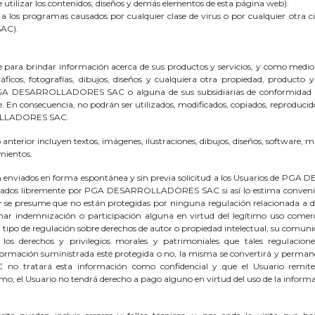
e utilizar los contenidos, diseños y demás elementos de esta página web).
 a los programas causados por cualquier clase de virus o por cualquier otra c
AC).
rindar información acerca de sus productos y servicios, y como medio de i
ráficos, fotografías, dibujos, diseños y cualquiera otra propiedad, producto
PGA DESARROLLADORES SAC o alguna de sus subsidiarias de conformidad con l
e. En consecuencia, no podrán ser utilizados, modificados, copiados, reproduci
RROLLADORES SAC.
nterior incluyen textos, imágenes, ilustraciones, dibujos, diseños, software, mú
mientos.
an enviados en forma espontánea y sin previa solicitud a los Usuarios de PG
 usados libremente por PGA DESARROLLADORES SAC si así lo estima convenien
 se presume que no están protegidas por ninguna regulación relacionada a der
lamar indemnización o participación alguna en virtud del legítimo uso c
gún tipo de regulación sobre derechos de autor o propiedad intelectual, su
los derechos y privilegios morales y patrimoniales que tales regulacio
ormación suministrada esté protegida o no, la misma se convertirá y pe
tratará esta información como confidencial y que el Usuario remitent
mo, el Usuario no tendrá derecho a pago alguno en virtud del uso de la informa